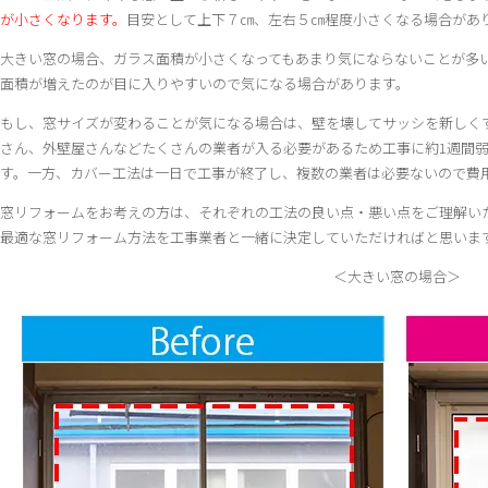
が小さくなります。
目安として上下７㎝、左右５㎝程度小さくなる場合があ
大きい窓の場合、ガラス面積が小さくなってもあまり気にならないことが多
面積が増えたのが目に入りやすいので気になる場合があります。
もし、窓サイズが変わることが気になる場合は、壁を壊してサッシを新しく
さん、外壁屋さんなどたくさんの業者が入る必要があるため工事に約1週間
す。一方、カバー工法は一日で工事が終了し、複数の業者は必要ないので費
窓リフォームをお考えの方は、それぞれの工法の良い点・悪い点をご理解い
最適な窓リフォーム方法を工事業者と一緒に決定していただければと思いま
＜大きい窓の場合＞