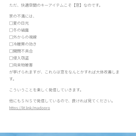
ただ、快適空間のキーアイテムこそ【窓】なのです。
家の不満には、
□夏の日光
□冬の結露
□外からの視線
□冷暖房の効き
□開閉不具合
□侵入窃盗
□飛来物被害
が挙げられますが、これらは窓をなんとかすれば大体改善しま
す。
こういうことを楽しく発信していきます。
他にもＳＮＳで発信しているので、良ければ見てください。
https://lit.link/madopro