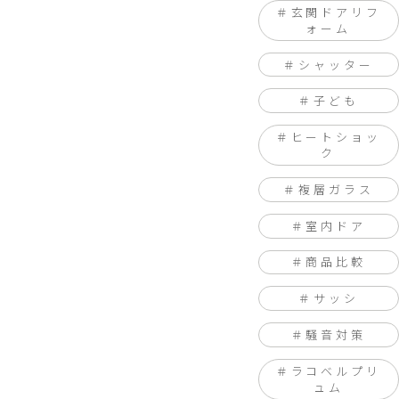
玄関ドアリフ
ォーム
シャッター
子ども
ヒートショッ
ク
複層ガラス
室内ドア
商品比較
サッシ
騒音対策
ラコベルプリ
ュム