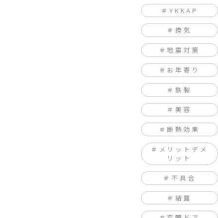
YKKAP
換気
地震対策
お年寄り
鉄製
美容
断熱効果
メリットデメ
リット
不具合
結露
玄関ドア