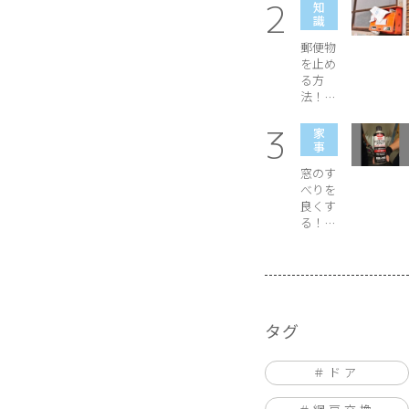
ナ
子の細
知
に特化して、気になる
かい名
識
欠点や費用面のお話
称をご
ビ
郵便物
等、詳しくご紹介し
紹介
を止め
ていきます！ ■目次
ゲ
る方
1. 窓のカバー工法と
法！電
は？ 2. 窓のカバー工
話やメ
ー
法の手順や期間 3. 窓
ールで
家
のカバー工法のメリ
申し込
事
シ
ット・デメリット 4.
みは出
窓のす
来る？
窓のカバー工法で...
べりを
ョ
良くす
る！魔
ン
法のス
プレー
はコレ
だ！
タグ
ドア