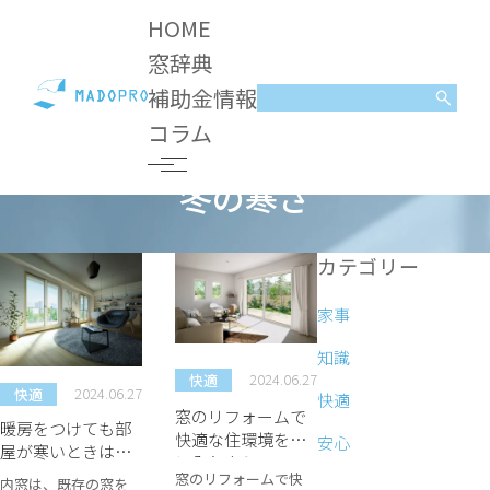
HOME
窓辞典
補助金情報
コラム
冬の寒さ
コラム
冬の寒さ
カテゴリー
家事
知識
2024.06.27
快適
2024.06.27
快適
快適
窓のリフォームで
暖房をつけても部
快適な住環境を手
安心
屋が寒いときは内
に入れよう！
窓を設置して悩み
窓のリフォームで快
内窓は、既存の窓を