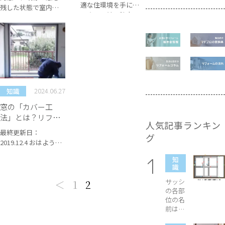
解決！
適な住環境を手に入
残した状態で室内側
れよう！結露防止の
に設置される窓を指
ポイントとは？ 地方
します。 窓は2枚に増
住まいの方々にとっ
えるため、部屋の断
て、快適な住環境を保
熱性を高めるのに効
つためには窓のリフ
果的です。 既存の窓
ォームが欠かせませ
が古くて暖房をつけ
ん。 特に、結露の問
ても部屋が暖まりに
題は気になる方も多
くい場合、内窓を設
2024.06.27
知識
いのではないでしょ
置すれば室温を維持
うか。 この記事で
窓の「カバー工
しやすくなるでしょ
は、結露防止のポイ
法」とは？リフォ
う。 そこで今回は、
人気記事ランキン
ントや窓のリフォー
ーム費用やメリッ
内窓の基本構造をふ
最終更新日：
ムのメリットなどに
グ
ト、デメリット
まえ、窓リフォーム
2019.12.4 おはようご
ついてご紹介します。
で設置したときの主
ざいます！Mado
ぜひ参考にして、ご自
な効果などをご紹介
知
Pro（マドプロ）スタ
宅の快適さを向上さ
識
します。 ■目次 1. 内
ッフです！ 従来の工
せましょう！ 結露の
窓の基本構造や設置
サッシ
投
＜
1
2
法に比べ手軽にでき
原因とは？窓のリフ
理由 2.内窓の効果 3.
の各部
る窓リフォームとし
ォームで解決しまし
内窓の注意点 4...
位の名
稿
て注目されている
ょう！ ...
前は？
「カバー工法」。 今
枠や障
回は窓のカバー工法