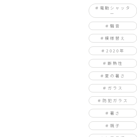
電動シャッタ
ー
騒音
模様替え
2020年
断熱性
夏の暑さ
ガラス
防犯ガラス
暑さ
親子