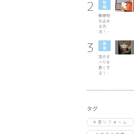
子の細
知
かい名
識
称をご
郵便物
紹介
を止め
る方
法！電
話やメ
ールで
家
申し込
事
みは出
窓のす
来る？
べりを
良くす
る！魔
法のス
プレー
はコレ
だ！
タグ
窓リフォーム