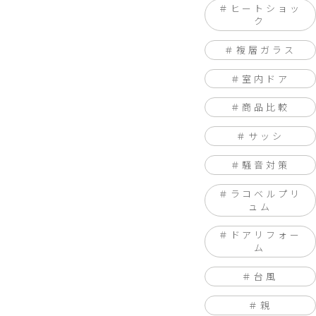
ヒートショッ
ク
複層ガラス
室内ドア
商品比較
サッシ
騒音対策
ラコベルプリ
ュム
ドアリフォー
ム
台風
親