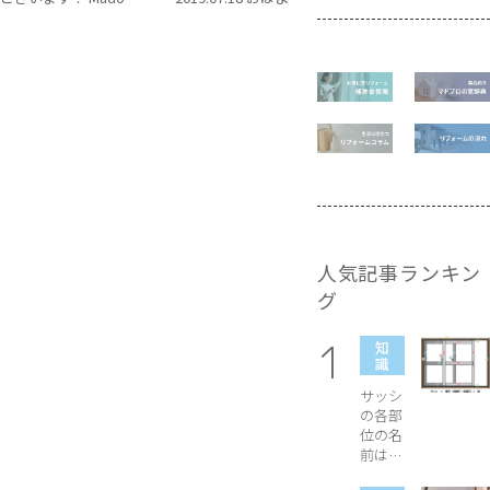
Pro（マドプロ）スタ
ございます！Mado
ッフです！ みなさ
Pro（マドプロ）スタ
ん、お家の空気入れ
ッフです！ だんだん
替えていますか？ 窓
寒くなると、暖房器具
を開けて新鮮な空気
を使う機会も増えて
を入れる。 気持ちい
きますよね。それと
いですよね。 窓を開
同時に悩まされるの
けて空気を入れ替え
が窓にできる「結
る「換気」も、結露
露」だと思います。
対策のひとつなんで
実は暖房器具によっ
す。 結露は空気中に
ては結露が発生しや
水分が多すぎること
すいことがあるって
人気記事ランキン
も、原因の一つです。
ご存知でしたか？結
グ
家の中には水分を発
露に対する知識をお
生させるものがたく
さえて、どんな暖房器
知
さんあります。 水を
具を選ぶとよいのか
識
使う場であ...
解説していきます！
■目次 1. そもそも結
サッシ
露って何？ ...
の各部
位の名
前は？
枠や障