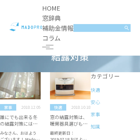
HOME
窓辞典
補助金情報
コラム
結露対策
コラム
結露対策
カテゴリー
快適
安心
2018.12.05
2018.10.18
家事
快適
家事
誰にでも出来る冬
窓の結露対策は、
の結露対策には〇
暖房器具選びも重
知識
〇をしよう！
要！
みなさん、おはよう
最終更新日：
ございます！ Mado
2019.07.18 おはよう