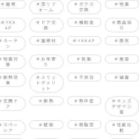
屋根
窓リフ
ガラス
地震
ォーム
交換
YKK
ドア交
補助金
商品紹
AP
換
介
カーテ
屋根材
YKKAP
換気
ン
地震対
お年寄
鉄製
美容
策
り
断熱効
メリッ
不具合
結露
果
トデメリ
ット
玄関ド
断熱
熱中症
キッズ
ア
デザイン
賞
スペー
壁紙
樹脂窓
性能比
シア
較