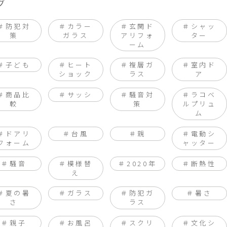
グ
防犯対
カラー
玄関ド
シャッ
策
ガラス
アリフォ
ター
ーム
子ども
ヒート
複層ガ
室内ド
ショック
ラス
ア
商品比
サッシ
騒音対
ラコベ
較
策
ルプリュ
ム
ドアリ
台風
親
電動シ
フォーム
ャッター
騒音
模様替
2020年
断熱性
え
夏の暑
ガラス
防犯ガ
暑さ
さ
ラス
親子
お風呂
スクリ
文化シ