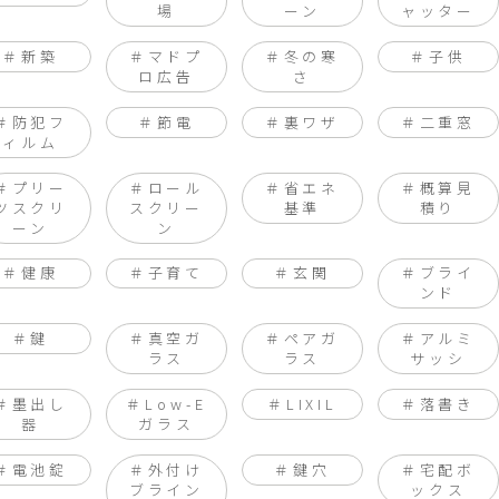
場
ーン
ャッター
新築
マドプ
冬の寒
子供
ロ広告
さ
防犯フ
節電
裏ワザ
二重窓
ィルム
プリー
ロール
省エネ
概算見
ツスクリ
スクリー
基準
積り
ーン
ン
健康
子育て
玄関
ブライ
ンド
鍵
真空ガ
ペアガ
アルミ
ラス
ラス
サッシ
墨出し
Low-E
LIXIL
落書き
器
ガラス
電池錠
外付け
鍵穴
宅配ボ
ブライン
ックス