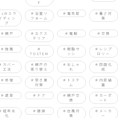
ド
LWスラ
浴室リ
電気錠
暑さ対
イディン
フォーム
策
グ
網戸
エクス
電動
交換
テリア
強風
樹脂サ
レシプ
TOSTEM
ッシ
ロソー
カバー
網戸の
おしゃ
四国化
工法
張り替え
れ
成
修理
空き巣
トステ
内部結
対策
ム
露
遮音
ドア
網戸交
カーポ
換
ート
経年劣
破損
台風対
メーカ
化
策
ー