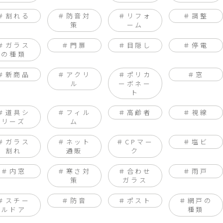
割れる
防音対
リフォ
調整
策
ーム
ガラス
門扉
目隠し
停電
の種類
新商品
アクリ
ポリカ
窓
ル
ーボネー
ト
道具シ
フィル
高齢者
視線
リーズ
ム
ガラス
ネット
CPマー
塩ビ
割れ
通販
ク
内窓
寒さ対
合わせ
雨戸
策
ガラス
スチー
防音
ポスト
網戸の
ルドア
種類