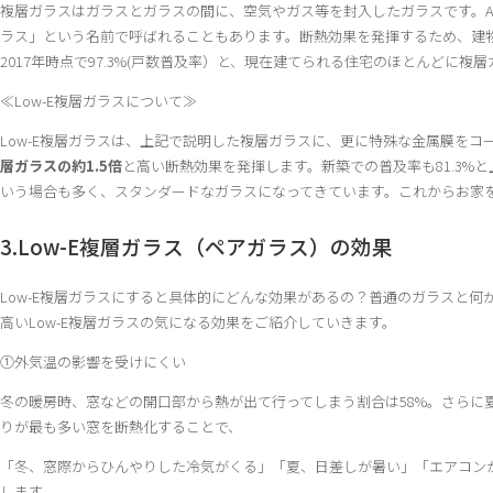
複層ガラスはガラスとガラスの間に、空気やガス等を封入したガラスです。A
ラス」という名前で呼ばれることもあります。断熱効果を発揮するため、建
2017年時点で97.3%(戸数普及率）と、現在建てられる住宅のほとんどに複
≪Low-E複層ガラスについて≫
Low-E複層ガラスは、上記で説明した複層ガラスに、更に特殊な金属膜をコ
層ガラスの約1.5倍
と高い断熱効果を発揮します。新築での普及率も81.3%と
いう場合も多く、スタンダードなガラスになってきています。これからお家を
3.Low-E複層ガラス（ペアガラス）の効果
Low-E複層ガラスにすると具体的にどんな効果があるの？普通のガラスと
高いLow-E複層ガラスの気になる効果をご紹介していきます。
①外気温の影響を受けにくい
冬の暖房時、窓などの開口部から熱が出て行ってしまう割合は58%。さらに
りが最も多い窓を断熱化することで、
「冬、窓際からひんやりした冷気がくる」「夏、日差しが暑い」「エアコン
します。