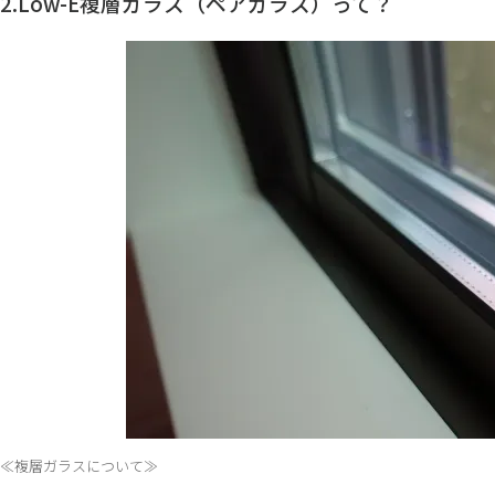
2.Low-E複層ガラス（ペアガラス）って？
≪複層ガラスについて≫