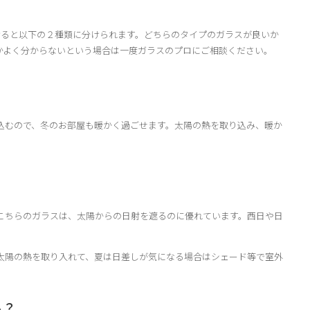
？
分けると以下の２種類に分けられます。どちらのタイプのガラスが良いか
かよく分からないという場合は一度ガラスのプロにご相談ください。
込むので、冬のお部屋も暖かく過ごせます。太陽の熱を取り込み、暖か
こちらのガラスは、太陽からの日射を遮るのに優れています。西日や日
太陽の熱を取り入れて、夏は日差しが気になる場合はシェード等で室外
る？