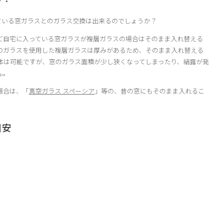
っている窓ガラスとのガラス交換は出来るのでしょうか？
ご自宅に入っている窓ガラスが複層ガラスの場合はそのまま入れ替える
のガラスを使用した複層ガラスは厚みがあるため、そのまま入れ替える
体は可能ですが、窓のガラス面積が少し狭くなってしまったり、結露が発
ん。
場合は、「
真空ガラス スペーシア
」等の、昔の窓にもそのまま入れるこ
目安