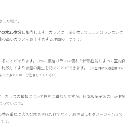
換した場合、
ナの木25本分
に相当します。ガラスは一度交換してしまえばランニング
能の高いガラスをおすすめする理由の一つです。
ることがあります。Low-E複層ガラスは優れた断熱性能によって室内側
と比較してより結露の発生を防ぐことができます。
（※室内の快適湿度は40
あるので換気には十分注意してください）
す。ガラスの種類によって性能は異なりますが、日本板硝子製のLow-E複
なっています。
の積み重ねは大切な家具や床だけでなく、肌や目にもダメージを与えて
めです。