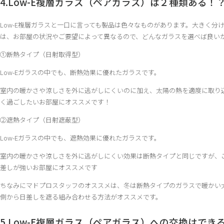
4.Low-E複層ガラス（ペアガラス）は２種類ある！
Low-E複層ガラスと一口に言っても製品は色々なものがあります。大きく
は、お部屋の状況やご要望によって異なるので、どんなガラスを選べば良い
①断熱タイプ（日射取得型）
Low-Eガラスの中でも、断熱効果に優れたガラスです。
室内の暖かさや涼しさを外に逃がしにくいのに加え、太陽の熱を適度に取り
く過ごしたいお部屋にオススメです！
②遮熱タイプ（日射遮蔽型）
Low-Eガラスの中でも、遮熱効果に優れたガラスです。
室内の暖かさや涼しさを外に逃がしにくい効果は断熱タイプと同じですが、
差しが強いお部屋にオススメです
ちなみにマドプロスタッフのオススメは、冬は断熱タイプのガラスで暖かい
側から日差しを遮る組み合わせる方法がオススメです。
5.Low-E複層ガラス（ペアガラス）への交換はでき