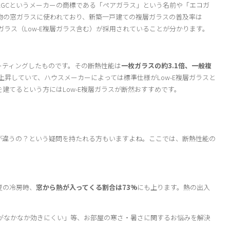
GCというメーカーの商標である「ペアガラス」という名前や「エコガ
物の窓ガラスに使われており、新築一戸建ての複層ガラスの普及率は
層ガラス（Low-E複層ガラス含む）が採用されていることが分かります。
ーティングしたものです。その断熱性能は
一枚ガラスの約3.1倍、一般複
上昇していて、ハウスメーカーによっては標準仕様がLow-E複層ガラスと
建てるという方にはLow-E複層ガラスが断然おすすめです。
何が違うの？という疑問を持たれる方もいますよね。ここでは、断熱性能の
夏の冷房時、
窓から熱が入ってくる割合は73%
にも上ります。熱の出入
がなかなか効きにくい」等、お部屋の寒さ・暑さに関するお悩みを解決