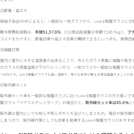
②節電・省エネ
板硝子協会のHPによると、一般的な一枚ガラスから、Low-E複層ガラスに交
暖冷房費削減額は、
年間51,572円
。CO2排出削減量は年間で265.5kgと、
ブ
コストをかけずに、節電効果や省エネ効果が期待できるという点も、断熱性
③結露対策
室内と室外に大きな温度差が出来ることで、冷えたガラス表面に結露が発生す
のガラスの表面温度が下がりにくいので、一枚ガラスや一般的な複層ガラス
～60%です。Low-E複層ガラスでも高い湿度や、様々な条件が重なる場合結露することが
④紫外線カット
紫外線カット率も一般的な複層ガラスに比べLow-E複層ガラスの方が高いで
層ガラス「ペアマルチレイボーグ」の場合だと、
紫外線カット率は85.8%
と
紫外線は室内にいても知らず知らずのうち浴びてしまうもの。毎日の紫外線
しまうので、紫外線対策としても効果を発揮するLow-E複層ガラスがおすす