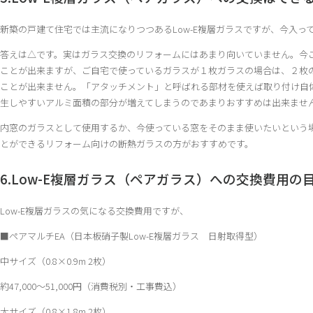
新築の戸建て住宅では主流になりつつあるLow-E複層ガラスですが、今入
答えは△です。実はガラス交換のリフォームにはあまり向いていません。今
ことが出来ますが、ご自宅で使っているガラスが１枚ガラスの場合は、２枚
ことが出来ません。「アタッチメント」と呼ばれる部材を使えば取り付け自
生しやすいアルミ面積の部分が増えてしまうのであまりおすすめは出来ませ
内窓のガラスとして使用するか、今使っている窓をそのまま使いたいという
とができるリフォーム向けの断熱ガラスの方がおすすめです。
6.Low-E複層ガラス（ペアガラス）への交換費用の
Low-E複層ガラスの気になる交換費用ですが、
■ペアマルチEA（日本板硝子製Low-E複層ガラス 日射取得型）
中サイズ（0.8×0.9m 2枚）
約47,000～51,000円（消費税別・工事費込）
大サイズ（0.8×1.8m 2枚）