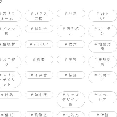
グ
窓リフ
ガラス
地震
YKK
ォーム
交換
AP
ドア交
補助金
商品紹
カーテ
換
介
ン
屋根材
YKKAP
換気
地震対
策
お年寄
鉄製
美容
断熱効
り
果
メリッ
不具合
結露
玄関ド
トデメリ
ア
ット
断熱
熱中症
キッズ
スペー
デザイン
シア
賞
壁紙
樹脂窓
性能比
保証