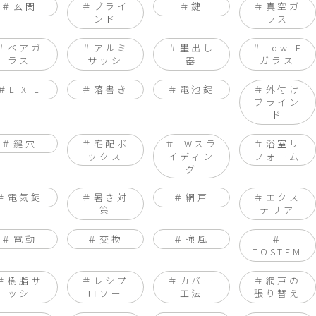
玄関
ブライ
鍵
真空ガ
ンド
ラス
ペアガ
アルミ
墨出し
Low-E
ラス
サッシ
器
ガラス
LIXIL
落書き
電池錠
外付け
ブライン
ド
鍵穴
宅配ボ
LWスラ
浴室リ
ックス
イディン
フォーム
グ
電気錠
暑さ対
網戸
エクス
策
テリア
電動
交換
強風
TOSTEM
樹脂サ
レシプ
カバー
網戸の
ッシ
ロソー
工法
張り替え