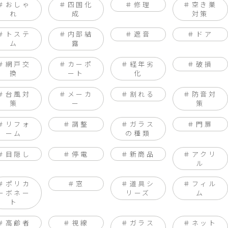
おしゃ
四国化
修理
空き巣
れ
成
対策
トステ
内部結
遮音
ドア
ム
露
網戸交
カーポ
経年劣
破損
換
ート
化
台風対
メーカ
割れる
防音対
策
ー
策
リフォ
調整
ガラス
門扉
ーム
の種類
目隠し
停電
新商品
アクリ
ル
ポリカ
窓
道具シ
フィル
ーボネー
リーズ
ム
ト
高齢者
視線
ガラス
ネット