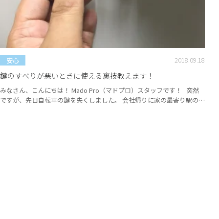
2018.09.18
安心
鍵のすべりが悪いときに使える裏技教えます！
みなさん、こんにちは！ Mado Pro（マドプロ）スタッフです！ 突然
ですが、先日自転車の鍵を失くしました。 会社帰りに家の最寄り駅の駐
輪場から自転車に乗って帰ろうとしたら…いつも入れているところに鍵
が無いんです！ わたし生粋のA型なので、いつも持ち物は決まったとこ
ろに入れています。 そこを手探りした時に鍵がないあの感じ、ヒヤッと
した感じを分かってくれる人も多いんじゃ...