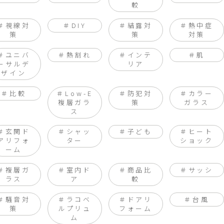
較
視線対
DIY
結露対
熱中症
策
策
対策
ユニバ
熱割れ
インテ
肌
ーサルデ
リア
ザイン
比較
Low-E
防犯対
カラー
複層ガラ
策
ガラス
ス
玄関ド
シャッ
子ども
ヒート
アリフォ
ター
ショック
ーム
複層ガ
室内ド
商品比
サッシ
ラス
ア
較
騒音対
ラコベ
ドアリ
台風
策
ルプリュ
フォーム
ム