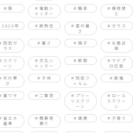
親
電動シ
騒音
模様替
ャッター
え
2020年
断熱性
夏の暑
ガラス
さ
防犯ガ
暑さ
親子
お風呂
ラス
場
スクリ
文化シ
新築
マドプ
ーン
ャッター
ロ広告
冬の寒
子供
防犯フ
節電
さ
ィルム
裏ワザ
二重窓
プリー
ロール
ツスクリ
スクリー
ーン
ン
省エネ
概算見
健康
子育て
基準
積り