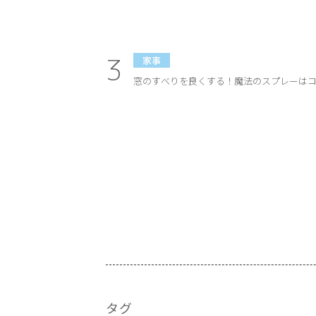
家事
窓のすべりを良くする！魔法のスプレーは
タグ