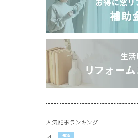
人気記事ランキング
知識