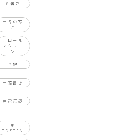
暑さ
冬の寒
さ
ロール
スクリー
ン
鍵
落書き
電気錠
TOSTEM