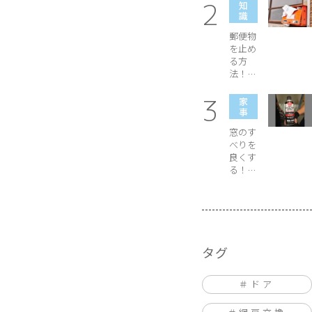
子の細
知
かい名
識
称をご
郵便物
紹介
を止め
る方
法！電
話やメ
ールで
家
申し込
事
みは出
窓のす
来る？
べりを
良くす
る！魔
法のス
プレー
はコレ
だ！
タグ
ドア