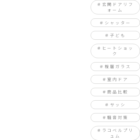
玄関ドアリフ
ォーム
シャッター
子ども
ヒートショッ
ク
複層ガラス
室内ドア
商品比較
サッシ
騒音対策
ラコベルプリ
ュム