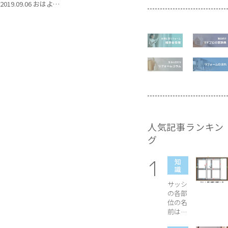
2019.09.06 おはよう
ございます！Mado
Pro（マドプロ）スタ
ッフです！ 以前「新
築住宅の省エネ基準
適合義務化」につい
てのお話を書きまし
たが、ほとんどの新
築住宅で適合義務化
が見送りとなりまし
た。今回は、これか
ら家を建てる方、中
人気記事ランキン
古住宅を購入しよう
と考えている方に知
グ
ってほしい「省エネ
基準」についてご説
知
明していきます。 ■
識
目次 1. 省エネ基準っ
サッシ
て？ 2. 「省エネ基準
の各部
適合義務化...
位の名
前は？
枠や障