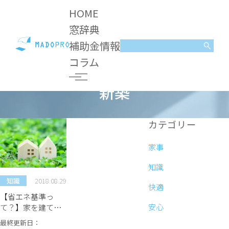
HOME
窓辞典
補助金情報
コラム
新築
コラム
新築
カテゴリー
家事
知識
2018.08.29
知識
快適
【省エネ基準っ
安心
て？】家を建て
る、住宅を購入す
最終更新日：
る際の注意点