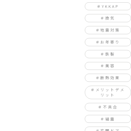
YKKAP
換気
地震対策
お年寄り
鉄製
美容
断熱効果
メリットデメ
リット
不具合
結露
玄関ドア