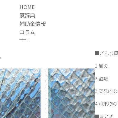
HOME
窓辞典
補助金情報
コラム
目次
2022.08.26
■どんな
？
1.風災
2.盗難
3.突発的
4.飛来物
■まとめ