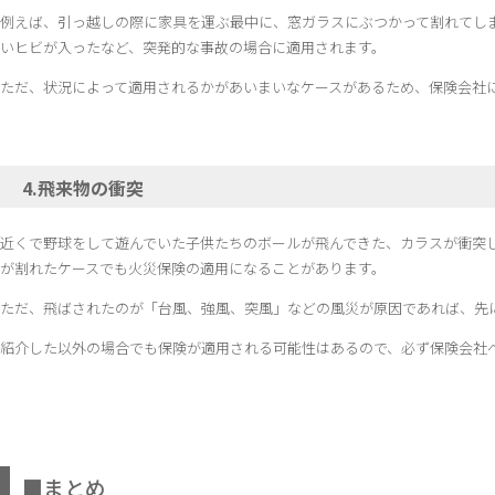
例えば、引っ越しの際に家具を運ぶ最中に、窓ガラスにぶつかって割れてし
いヒビが入ったなど、突発的な事故の場合に適用されます。
ただ、状況によって適用されるかがあいまいなケースがあるため、保険会社
4.飛来物の衝突
近くで野球をして遊んでいた子供たちのボールが飛んできた、カラスが衝突
が割れたケースでも火災保険の適用になることがあります。
ただ、飛ばされたのが「台風、強風、突風」などの風災が原因であれば、先
紹介した以外の場合でも保険が適用される可能性はあるので、必ず保険会社
■まとめ