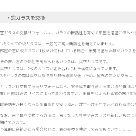
・窓ガラスを交換
窓ガラスの交換リフォームは、ガラスの断熱性を高めて部屋を適温に保ちや
1枚タイプの板ガラスは、一般的に高い断熱性を備えていません。
部屋の窓に板ガラスが1枚だけ使われている場合、暖房で温めた熱がガラス
その際、窓の断熱性を高められるガラスは、真空ガラスです。
真空ガラスは、2枚のガラスが組み合わされた構造になっています。
2枚ガラスの間は真空状態であり熱伝導率が低いため、屋外の冷たい空気は
ガラスだけ交換する窓リフォームなら、窓全体を取り替える場合ほど費用は
費用相場は窓のサイズによって変わりますが、出費を抑えられる窓の寒さ対
暖房効率が良くなるため電気代が安く済み、数年～数十年で元が取れる場合
なお、窓全体を交換する方法は、古くなった枠材や窓ガラスを新しいものに
期待できます。
予算的に余裕がある場合などは、窓の交換を検討してみてもよいでしょう。