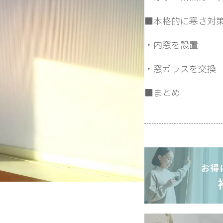
■本格的に寒さ対
・内窓を設置
・窓ガラスを交換
■まとめ