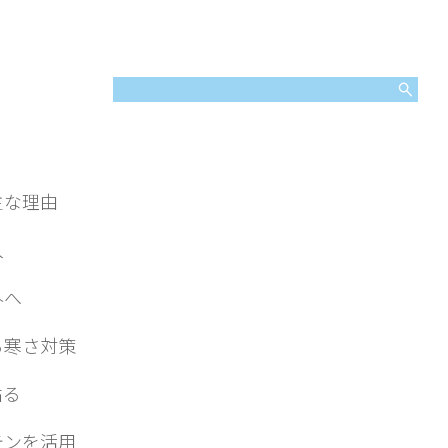
主な理由
入
外へ
る寒さ対策
貼る
テンを活用