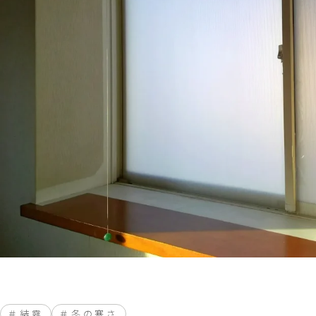
結露
冬の寒さ