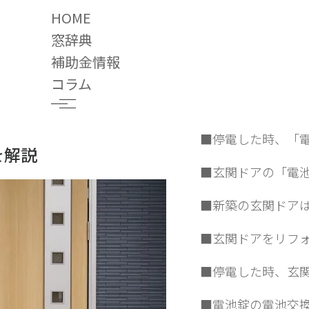
HOME
窓辞典
補助金情報
解説
コラム
目次
2018.09.12
■停電した時、「電
を解説
■玄関ドアの「電池
■新築の玄関ドアは
■玄関ドアをリフ
■停電した時、玄
■電池錠の電池交