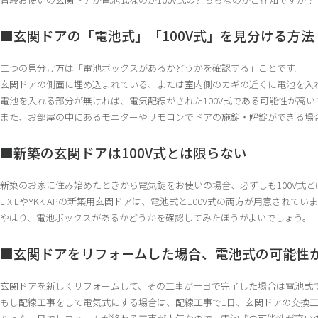
■玄関ドアの「電池式」「100V式」を見分ける方法
二つの見分け方は「電池ボックスがあるかどうかを確認する」ことです。
玄関ドアの側面に埋め込まれている、または室内側のカギの近くに電池を入
電池を入れる部分が無ければ、電気配線がされた100V式である可能性が高い
また、お部屋の中にあるモニターやリモコンでドアの施錠・解錠ができる場合
■新築の玄関ドアは100V式とは限らない
新築のお家に住み始めたときから電気錠をお使いの場合、必ずしも100V式と
LIXILやYKK APの新築用玄関ドアは、電池式と100V式の両方が用意されてい
やはり、電池ボックスがあるかどうかを確認してみたほうがよいでしょう。
■玄関ドアをリフォームした場合、電池式の可能性
玄関ドアを新しくリフォームして、その工事が一日で完了した場合は電池式
もし配線工事をして電気式にする場合は、配線工事で1日、玄関ドアの交換工