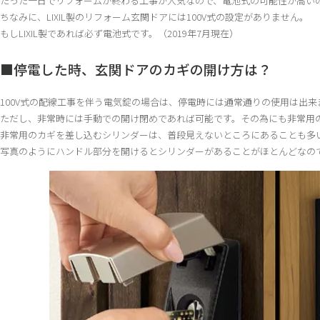
たった一日でリフォームが終わる工事が人気なので、電池式の可能性が高い
ちなみに、LIXIL製のリフォーム玄関ドアには100V式の設定がありません。
もしLIXIL製であれば必ず電池式です。（2019年7月現在）
■停電した時、玄関ドアのカギの開け方は？
100V式の配線工事を伴う電気錠の場合は、停電時には通常通りの使用は出来
ただし、非常時には手動での開け閉めであれば可能です。その為にも非常用
非常用のカギを差し込むシリンダーは、普段見えないところにあることも多
写真のようにハンドル部分を開けるとシリンダーがあることがほとんどなの