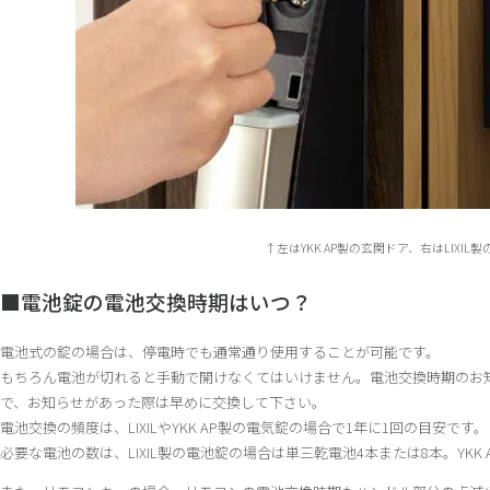
↑左はYKK AP製の玄関ドア、右はLIXIL
■電池錠の電池交換時期はいつ？
電池式の錠の場合は、停電時でも通常通り使用することが可能です。
もちろん電池が切れると手動で開けなくてはいけません。電池交換時期のお
で、お知らせがあった際は早めに交換して下さい。
電池交換の頻度は、LIXILやYKK AP製の電気錠の場合で1年に1回の目安です。
必要な電池の数は、LIXIL製の電池錠の場合は単三乾電池4本または8本。YK