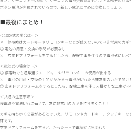
また、リモコンキーの場合、リモコンの電池交換時期もハンドル部分の点滅
ボタン電池が内蔵されているので、新しい電池に早めに交換しましょう。
■最後にまとめ！
＜100V式の場合は…＞
× 停電時はカードキーやリモコンキーなどが使えないので→非常用のカギ
◎ 電池の用意・交換の手間が必要なし
× 玄関ドアリフォームをするとしたら、配線工事を伴うので電池式に比べ
＜電池式の場合は…＞
◎ 停電時でも通常通りカードキーやリモコンキーの使用が出来る
× 電池の用意・交換の手間がかかる→電池が切れたら非常用のカギで開け
◎ 玄関ドアリフォームをするとしたら、配線工事を伴う大掛かりな工事が不
＜共通の注意事項＞
停電時や電池切れに備えて、常に非常用のカギを持ち歩くこと！
カギを持ち歩く必要があるとはいえ、リモコンやカードキー、タッチキーな
評です。
玄関ドアリフォームをすると、たった一日で電気錠に早変わり！