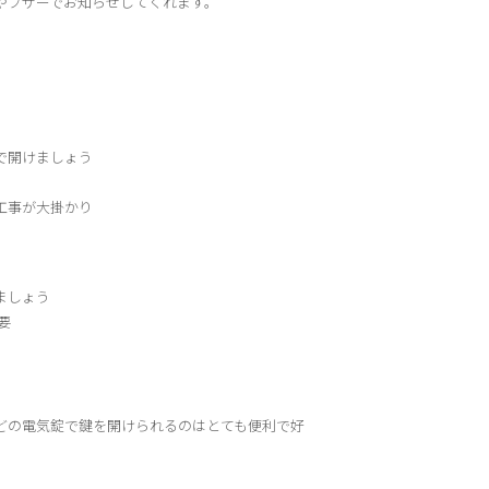
やブザーでお知らせしてくれます。
で開けましょう
工事が大掛かり
ましょう
要
どの電気錠で鍵を開けられるのはとても便利で好