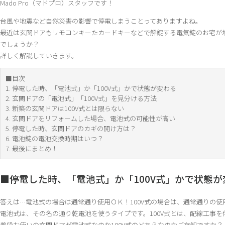
Mado Pro（マドプロ）スタッフです！
台風や地震など自然災害の影響で停電しまうことってありますよね。
最近は玄関ドアもリモコンキーたカードキーなどで解錠する電気錠のお宅が
でしょうか？
詳しく解説していきます。
■目次
1. 停電した時、「電池式」か「100V式」かで状態が変わる
2. 玄関ドアの「電池式」「100V式」を見分ける方法
3. 新築の玄関ドアは100V式とは限らない
4. 玄関ドアをリフォームした場合、電池式の可能性が高い
5. 停電した時、玄関ドアのカギの開け方は？
6. 電池錠の電池交換時期はいつ？
7. 最後にまとめ！
■停電した時、「電池式」か「100V式」かで状態が
答えは…電池式の場合は通常通り使用ＯＫ！100V式の場合は、通常通りの使
電池式は、その名の通り乾電池を使うタイプです。100V式とは、配線工事を
普段お使いの玄関ドアが電池式なのか100V式のどちらなのかご存知ですか？