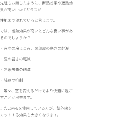
先程もお話したように、断熱効果や遮熱効
果が高いLow-Eガラスが
性能面で優れていると言えます。
では、断熱効果が高いとどんな良い事があ
るのでしょうか？
・窓際の冷えこみ、お部屋の寒さの軽減
・夏の暑さの軽減
・冷暖房費の削減
・結露の抑制
…等々、窓を変えるだけでより快適に過ご
すことが出来ます。
またLow-Eを使用している方が、紫外線を
カットする効果も大きくなります。