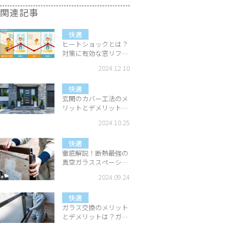
関連記事
快適
ヒートショックとは？
対策に有効な窓リフォ
ームをご紹介！
2024.12.10
快適
玄関のカバー工法のメ
リットとデメリット
は？判断基準を解説
2024.10.25
快適
徹底解説！断熱最強の
真空ガラススペーシア
とは？
2024.09.24
快適
ガラス交換のメリット
とデメリットは？ガラ
スを交換するときの判