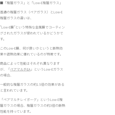
■「複層ガラス」と「Low-E複層ガラス」
普通の複層ガラス（ペアガラス）とLow-E
複層ガラスの違いは、
”Low-E膜”という特殊な金属膜でコーティン
グされたガラスが使われているかどうかで
す。
このLow-E膜、何が良いかというと断熱効
果や遮熱効果に優れているのが特徴です。
商品によって性能はそれぞれ異なります
が、「
ペアマルチEA
」というLow-Eガラス
の場合、
一般的な複層ガラスの約1.5倍の効果がある
と言われています。
「ペアマルチレイボーグ」というLow-E複
層ガラスの場合、複層ガラスの約3倍の断熱
性能を持っています。