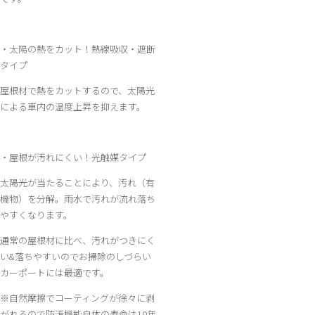
・太陽の熱をカット！熱線吸収・遮断
タイプ
屋根材で熱をカットするので、太陽光
による車内の温度上昇を抑えます。
・屋根が汚れにくい！光触媒タイプ
太陽光が当たることにより、汚れ（有
機物）を分解。雨水で汚れが流れ落ち
やすくなります。
通常の屋根材に比べ、汚れがつきにく
い&落ちやすいのでお掃除のしづらい
カーポートには最適です。
※自然摩擦でコーティングが徐々に剥
がれるので防汚機能自体の寿命は10年