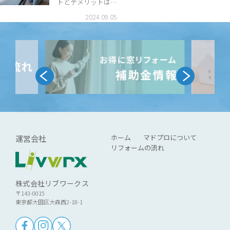
トとデメリットは？
ガラスを交換すると
2024.09.05
きの判断基準を解説
ホーム
マドプロについて
運営会社
リフォームの流れ
株式会社リブワークス
〒143-0015
東京都大田区大森西2-18-1