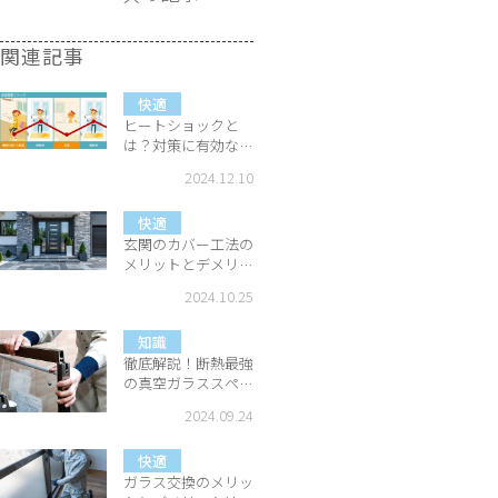
関連記事
快適
ヒートショックと
は？対策に有効な窓
リフォームをご紹
2024.12.10
介！
快適
玄関のカバー工法の
メリットとデメリッ
トは？判断基準を解
2024.10.25
説
知識
徹底解説！断熱最強
の真空ガラススペー
シアとは？
2024.09.24
快適
ガラス交換のメリッ